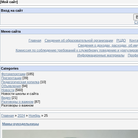
[
Мой сайт
]
Вход на сайт
В
Ст
Меню сайта
Главная
Сведения об образовательной организации
РЦДО
Конт
Сведения о доходах, расходах, об и
Комиссия по соблюдению требований к служебному поведению и урегулиров
Информационные материалы
Профе
Categories
Фоторепортажи
[185]
Презентации
[39]
Педагогическая копилка
[10]
Объявления
[94]
Новости
[560]
Новости школы и сайта
Видео
[21]
Разговоры о важном
[87]
Разговоры о важном
Главная
»
2024
»
Ноябрь
»
25
Мамы-рукодельницы