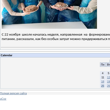
С 22 ноября школе началась неделя, направленная на формировани
питании, рассказали, как без особых затрат можно придерживаться 
Calendar
Пн
Вт
4
5
11
12
18
19
25
26
Полная версия сайта
uCoz