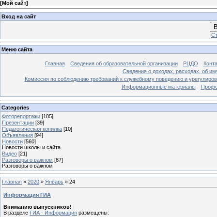
[
Мой сайт
]
Вход на сайт
В
Ст
Меню сайта
Главная
Сведения об образовательной организации
РЦДО
Конт
Сведения о доходах, расходах, об и
Комиссия по соблюдению требований к служебному поведению и урегулиров
Информационные материалы
Профе
Categories
Фоторепортажи
[185]
Презентации
[39]
Педагогическая копилка
[10]
Объявления
[94]
Новости
[560]
Новости школы и сайта
Видео
[21]
Разговоры о важном
[87]
Разговоры о важном
Главная
»
2020
»
Январь
»
24
Информация ГИА
Вниманию выпускников!
В разделе
ГИА - Информация
размещены: