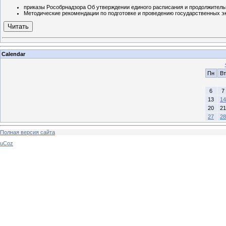
приказы Рособрнадзора Об утверждении единого расписания и продолжитель
Методические рекомендации по подготовке и проведению государственных э
Читать
Calendar
Пн
Вт
6
7
13
14
20
21
27
28
Полная версия сайта
uCoz