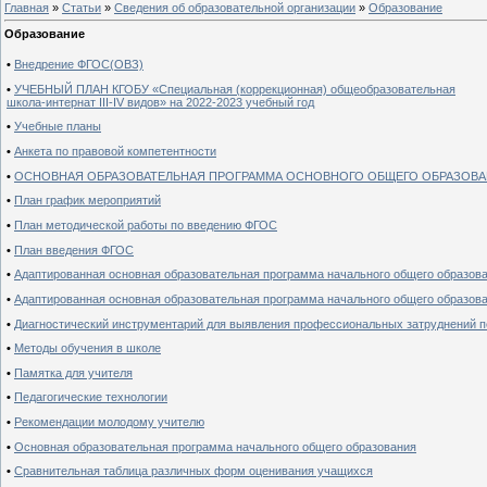
Главная
»
Статьи
»
Сведения об образовательной организации
»
Образование
Образование
•
Внедрение ФГОС(ОВЗ)
•
УЧЕБНЫЙ ПЛАН КГОБУ «Специальная (коррекционная) общеобразовательная
школа-интернат III-IV видов» на 2022-2023 учебный год
•
Учебные планы
•
Анкета по правовой компетентности
•
ОСНОВНАЯ ОБРАЗОВАТЕЛЬНАЯ ПРОГРАММА ОСНОВНОГО ОБЩЕГО ОБРАЗОВ
•
План график мероприятий
•
План методической работы по введению ФГОС
•
План введения ФГОС
•
Адаптированная основная образовательная программа начального общего образов
•
Адаптированная основная образовательная программа начального общего образов
•
Диагностический инструментарий для выявления профессиональных затруднений 
•
Методы обучения в школе
•
Памятка для учителя
•
Педагогические технологии
•
Рекомендации молодому учителю
•
Основная образовательная программа начального общего образования
•
Сравнительная таблица различных форм оценивания учащихся