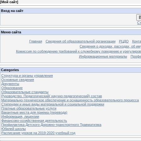
[
Мой сайт
]
Вход на сайт
В
Ст
Меню сайта
Главная
Сведения об образовательной организации
РЦДО
Конт
Сведения о доходах, расходах, об и
Комиссия по соблюдению требований к служебному поведению и урегулиров
Информационные материалы
Профе
Categories
Структура и органы управления
Основные сведения
Документы
Образование
Образовательные стандарты
Руководство. Педагогический( научно-педагогический) состав
Материально-техническое обеспечение и оснащенность образовательного процесса
Стипендии и иные виды материальной и социальной поддержки
Платные образовательные услуги
Вакантные места для приема (перевода)
Информация, лицензии
Финансово-хозяйственная деятельность
Профилактика Детского Дорожно-транспортного Травматизма
Юбилей школы
Расписание уроков на 2019-2020 учебный год