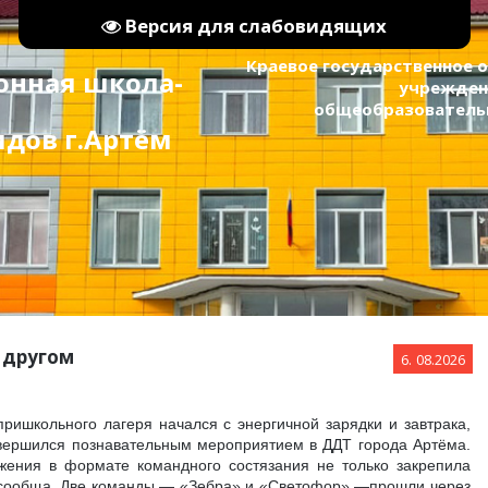
Версия для слабовидящих
Краевое государственное
онная школа-
учрежден
общеобразовательна
видов г.Артём
с другом
6.
08.2026
пришкольного лагеря начался с энергичной зарядки и завтрака,
вершился познавательным мероприятием в ДДТ города Артёма.
жения в формате командного состязания не только закрепила
ть сообща. Две команды — «Зебра» и «Светофор» —прошли через