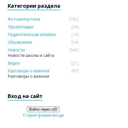
Категории раздела
Фоторепортажи
[185]
Презентации
[39]
Педагогическая копилка
[10]
Объявления
[94]
Новости
[560]
Новости школы и сайта
Видео
[21]
Разговоры о важном
[87]
Разговоры о важном
Вход на сайт
Войти через uID
Старая форма входа