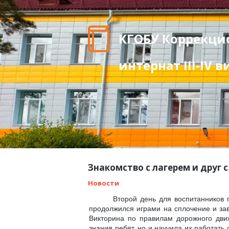
КГОБУ Коррекци
интернат III-IV 
Знакомство с лагерем и друг 
Новости
Второй день для воспитанников 
продолжился играми на сплочение и за
Викторина по правилам дорожного дви
знания ребят, но и научила их работа