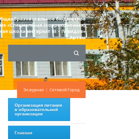
 общеобразовательное бюджетное
ие «Специальная (коррекционная)
я школа-интернат III – IV видов»
г.Артем
Эл.журнал
|
Сетевой Город
Организация питания
в образовательной
организации
Главная