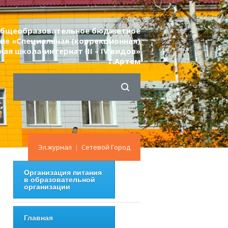
 общеобразовательное бюджетное
ие «Специальная (коррекционная)
я школа-интернат III – IV видов»
г.Артем
Эл.журнал
|
Сетевой Город
Организация питания
в образовательной
организации
Главная