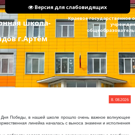
Версия для слабовидящих
Краевое государственное
онная школа-
учрежден
общеобразовательна
видов г.Артём
8.
08.2026
я Дня Победы, в нашей школе прошло очень важное волнующее
оржественная линейка началась с выноса знамени и исполнения