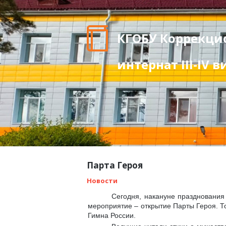
КГОБУ Коррекци
интернат III-IV 
Парта Героя
Новости
Сегодня, накануне праздновани
мероприятие – открытие Парты Героя. Т
Гимна России.