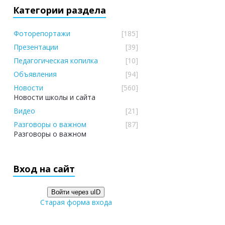
Категории раздела
Фоторепортажи
[185]
Презентации
[39]
Педагогическая копилка
[10]
Объявления
[94]
Новости
[560]
Новости школы и сайта
Видео
[21]
Разговоры о важном
[87]
Разговоры о важном
Вход на сайт
Войти через uID
Старая форма входа