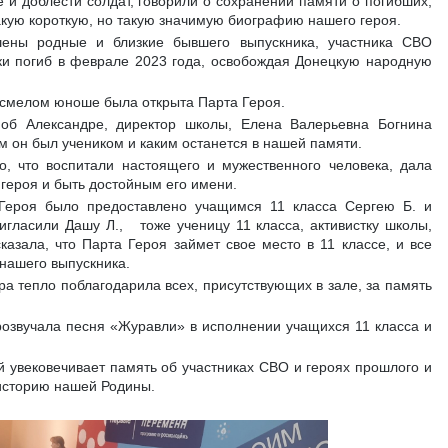
 и доблести солдат, говорили о сохранении памяти о погибших,
акую короткую, но такую значимую биографию нашего героя.
ены родные и близкие бывшего выпускника, участника СВО
ки погиб в феврале 2023 года, освобождая Донецкую народную
и смелом юноше была открыта Парта Героя.
 об Александре, директор школы, Елена Валерьевна Богнина
м он был учеником и каким останется в нашей памяти.
о, что воспитали настоящего и мужественного человека, дала
героя и быть достойным его имени.
 Героя было предоставлено учащимся 11 класса Сергею Б. и
ригласили Дашу Л., тоже ученицу 11 класса, активистку школы,
азала, что Парта Героя займет свое место в 11 классе, и все
 нашего выпускника.
а тепло поблагодарила всех, присутствующих в зале, за память
розвучала песня «Журавли» в исполнении учащихся 11 класса и
ый увековечивает память об участниках СВО и героях прошлого и
 историю нашей Родины.