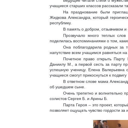
Ведущие читали стихи о мужестве
учащиеся старших классов рассказали т
На празднование были приглаш
Жидкова Александра, который героичес
республику.
В память о добром, отзывчивом 
Прозвучало много теплых слов
поделилась воспоминаниями о том, каки
Она поблагодарила родных за т
напутствие всем учащимся равняться на 
Почетное право открыть Парту
Даниилу М., а первой сесть за парту п
успешную ученицу. Елена Валерьевна ск
учащиеся смогут прикоснуться к подвигу
В ответном слове мама Александр
об ушедшем сыне.
Очень трепетно и волнительно п
солистов Сергея Б. и Арины Б.
Парта Героя – это проект, котор
позволяет ощущать чувство гордости за