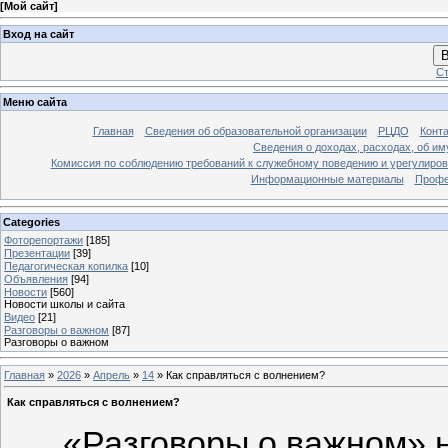
[
Мой сайт
]
Вход на сайт
В
Ст
Меню сайта
Главная
Сведения об образовательной организации
РЦДО
Конт
Сведения о доходах, расходах, об и
Комиссия по соблюдению требований к служебному поведению и урегулиров
Информационные материалы
Профе
Categories
Фоторепортажи
[185]
Презентации
[39]
Педагогическая копилка
[10]
Объявления
[94]
Новости
[560]
Новости школы и сайта
Видео
[21]
Разговоры о важном
[87]
Разговоры о важном
Главная
»
2026
»
Апрель
»
14
» Как справляться с волнением?
Как справляться с волнением?
«Разговоры о важном» 