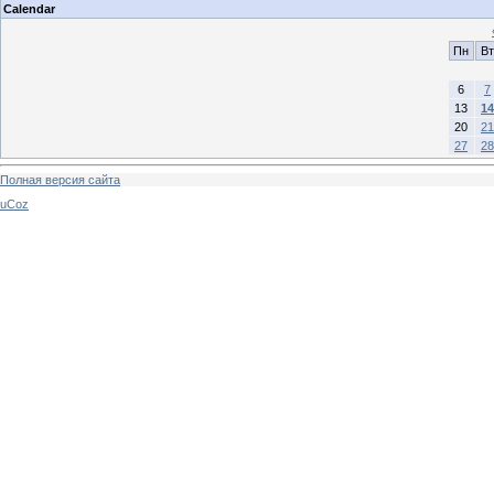
Calendar
Пн
Вт
6
7
13
14
20
21
27
28
Полная версия сайта
uCoz