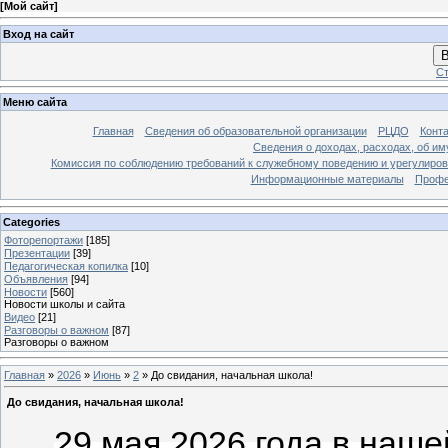
[
Мой сайт
]
Вход на сайт
В
Ст
Меню сайта
Главная
Сведения об образовательной организации
РЦДО
Конт
Сведения о доходах, расходах, об и
Комиссия по соблюдению требований к служебному поведению и урегулиров
Информационные материалы
Профе
Categories
Фоторепортажи
[185]
Презентации
[39]
Педагогическая копилка
[10]
Объявления
[94]
Новости
[560]
Новости школы и сайта
Видео
[21]
Разговоры о важном
[87]
Разговоры о важном
Главная
»
2026
»
Июнь
»
2
» До свидания, начальная школа!
До свидания, начальная школа!
29 мая 2026 года в наш