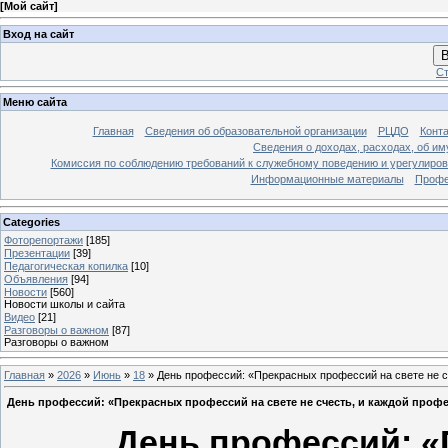
[
Мой сайт
]
Вход на сайт
В
Ст
Меню сайта
Главная
Сведения об образовательной организации
РЦДО
Конт
Сведения о доходах, расходах, об и
Комиссия по соблюдению требований к служебному поведению и урегулиров
Информационные материалы
Профе
Categories
Фоторепортажи
[185]
Презентации
[39]
Педагогическая копилка
[10]
Объявления
[94]
Новости
[560]
Новости школы и сайта
Видео
[21]
Разговоры о важном
[87]
Разговоры о важном
Главная
»
2026
»
Июнь
»
18
» День профессий: «Прекрасных профессий на свете не с
День профессий: «Прекрасных профессий на свете не счесть, и каждой профе
День профессий: «Пр