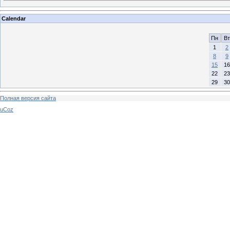
Calendar
Пн
Вт
1
2
8
9
15
16
22
23
29
30
Полная версия сайта
uCoz