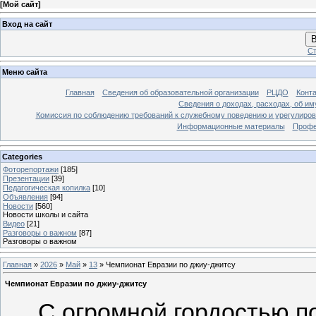
[
Мой сайт
]
Вход на сайт
В
Ст
Меню сайта
Главная
Сведения об образовательной организации
РЦДО
Конт
Сведения о доходах, расходах, об и
Комиссия по соблюдению требований к служебному поведению и урегулиров
Информационные материалы
Профе
Categories
Фоторепортажи
[185]
Презентации
[39]
Педагогическая копилка
[10]
Объявления
[94]
Новости
[560]
Новости школы и сайта
Видео
[21]
Разговоры о важном
[87]
Разговоры о важном
Главная
»
2026
»
Май
»
13
» Чемпионат Евразии по джиу-джитсу
Чемпионат Евразии по джиу-джитсу
С огромной гордостью п