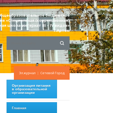
 общеобразовательное бюджетное
ие «Специальная (коррекционная)
я школа-интернат III – IV видов»
г.Артем
Эл.журнал
|
Сетевой Город
Организация питания
в образовательной
организации
Главная