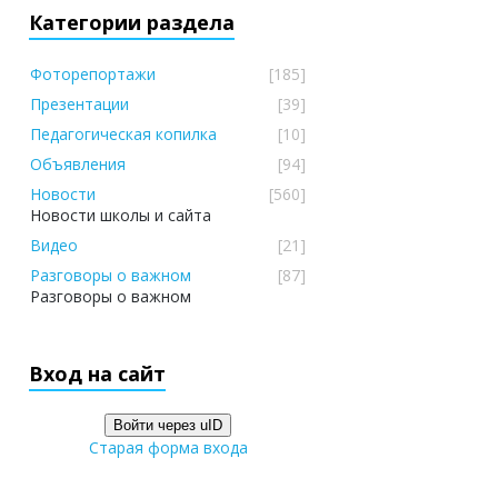
Категории раздела
Фоторепортажи
[185]
Презентации
[39]
Педагогическая копилка
[10]
Объявления
[94]
Новости
[560]
Новости школы и сайта
Видео
[21]
Разговоры о важном
[87]
Разговоры о важном
Вход на сайт
Войти через uID
Старая форма входа