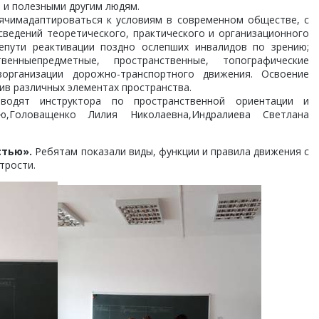
 и полезными другим людям.
рячимадаптироваться к условиям в современном обществе, с
ведений теоретического, практического и организационного
епути реактивации поздно ослепших инвалидов по зрению;
енныепредметные, пространственные, топографические
ворганизации дорожно-транспортного движения. Освоение
ив различных элементах пространства.
одят инструктора по пространственной ориентации и
,Головащенко Лилия Николаевна,Индралиева Светлана
стью».
Ребятам показали виды, функции и правила движения с
трости.